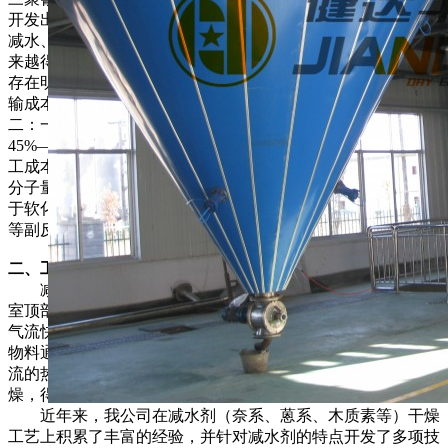
开发出新一代高效的聚羧酸高分子减水剂，它具有低掺性、高
减水、高增强、低碱、低收缩、高保坍、绿色环保等特点，越
来越得到市场的青睐。但由于工艺路线的特点，聚羧酸减水剂
存在明显的缺点，就是市场上都是22%水溶液供货，长距离运
输成本很高，没法供应需要粉体的干粉砂浆等领域。原因有
二：一是由于聚羧酸减水剂聚合工艺导致它含水量高，一般在
45%—78%之间，要将它制成粉体需要很高的能耗，昂贵的加
工成本给它的深加工带来很大困难；二是由于聚羧酸减水剂的
分子量相对较小，干燥后粉体的软化点低，加工温度长时间高
于软化点时，会导致该减水剂的反应性基团可能发生亚酰胺化
等副反应，导致产品外观黄变，同时对混凝土分散性下降。
二、工程原理：
减水剂专用干燥机由热风炉燃烧产生的高温热风，从干燥
室顶部蜗壳通道进入，在热风分配器的作用下产生均匀旋转的
气流快速进入干燥室内，并保持塔内布风均匀。减水剂等液体
物料通过高速旋转的雾化器，产生分散微细的料雾，料雾与旋
流的热空气接触，水分迅速蒸发，在极短的时间内物料得以干
燥，得到中空、壁薄的球状产品，该产品在水中能迅速溶解。
近年来，我公司在减水剂（奈系、蒽系、木质素等）干燥
工艺上积累了丰富的经验，并针对减水剂的特点开发了多项技