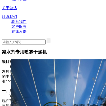
关于健达
联系我们
联系我们
客户服务
在线反馈
减水剂专用喷雾干燥机
项目描述：
东方雨虹防水技术股份有限公司成立于1998年3月，现已
发展成为一家集防水材料研发、制造、销售及施工服务于一体
的中国防水行业龙头企业，是国家高新技术企业、中国防水行
业^的上市公司(SZ002271)。
一、产品概述：
减水剂的发展有着悠久的历史，从早期的木质素磺酸盐到
现在市场上通用的β—萘磺酸甲醛缩合物钠盐（SNF）和磺化
三聚氰胺甲醛缩合物钠盐（SMF）高效减水剂，如今国内外又