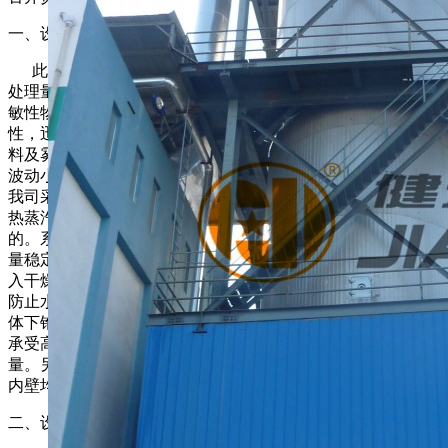
一、设备概述
此次购买的设备用由新开发产品水解蛋白液的干燥，要求
处理量达2200Kg/h，干粉产量达700 Kg/h，因水解蛋白粉为热
敏性物料，温度不能超过50度，我司技术团队针对其物料特
性，迅速作出的反应，改变以往普通压力喷雾的设计方案，供
料及雾化方面，我司采用高压柱塞泵，它具有运行可靠，压力
波动小的特点，特别适用于压力喷雾干燥系统工况。蒸汽系统
我司采用特殊的制作工艺，细分为三个换热过程，充分利用过
热蒸汽的特点，达到既节能，双能保证较高的出风温度的目
的。系统进风温度通过智能控制器实现自动恒温，保证产品质
量稳定。干燥阶段，我司采用雾化的液滴与热风同时从塔顶进
入干燥塔，将水蒸汽与系统空气充分混合，控制其露点温度，
防止水蒸汽在系统内部结露成水珠。为减少塔内挂粉情况，塔
体下锥体采用镜面板制作，并安装空气振打器。由于物料不能
承受高温，下锥体采用冷却结构，防止干粉在高温下影响质
量。另外为便于清洗，塔体设三层清洗门，并设有照明系统，
内壁均抛光处理。
二、设备原理