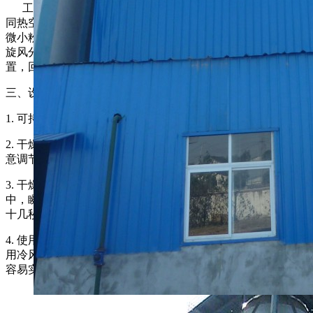
工作时物料液通过隔膜泵高压输入，喷出雾状液滴，然后
同热空气并流下降，大部分粉粒由塔底排料口收集，废气及其
微小粉末经旋风分离器分离，废气由抽风机排出，粉末由设在
旋风分离器下端的授粉筒收集，风机出口还可装备二级除尘装
置，回收率在96－98％以上。
三、设备特点
1. 可持续工作，若运行超过三日，收粉率 (重量收率):＞99%。
2. 干燥塔进风温度任意可调，同时也实现了干燥塔排风温度任
意调节。
3. 干燥速度快，料液经雾化后表面积大大增加，在热风气流
中，瞬间就可蒸发95％－98％的水份，完成干燥的时间仅需要
十几秒到数十秒种。
4. 使用范围广，根据物料的特性，可以用热风干燥， 也可以
用冷风造粒，对物料的适应性强。操作简单稳定，控制方便，
容易实现自动化作业。